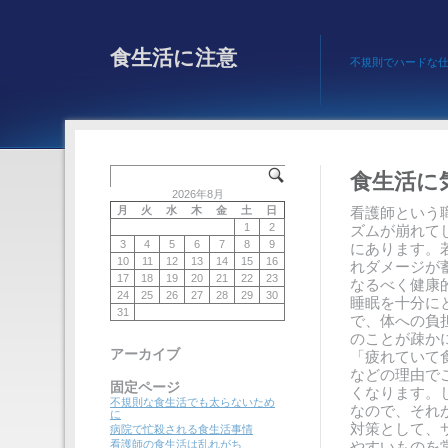
食生活に注意
不規則でハードな
食生活に
2026年8月
月
火
水
木
金
土
日
看護師という
1
2
ズムが崩れて
3
4
5
6
7
8
9
にあります。
10
11
12
13
14
15
16
れダメージが
17
18
19
20
21
22
23
なるべく健康
24
25
26
27
28
29
30
睡眠を十分に
31
で、体への負
のことが疎か
アーカイブ
「疲れていて
などの理由で
固定ページ
くなります。
不規則な食生活でも太らないため
なので、それ
に
対策として、
病院で忙殺される食生活事情
看護師の食生活は乱れがち
やすいものを