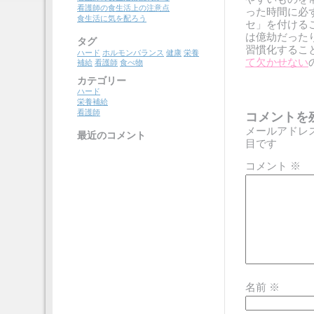
看護師の食生活上の注意点
った時間に必
食生活に気を配ろう
セ」を付ける
は億劫だった
タグ
習慣化するこ
ハード
ホルモンバランス
健康
栄養
て欠かせない
補給
看護師
食べ物
カテゴリー
ハード
栄養補給
看護師
コメントを
メールアドレ
最近のコメント
目です
コメント
※
名前
※